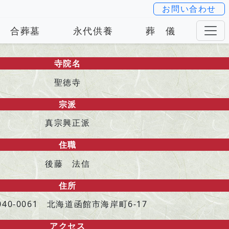
お問い合わせ
合葬墓
永代供養
葬 儀
寺院名
聖徳寺
宗派
真宗興正派
住職
後藤 法信
住所
040-0061 北海道函館市海岸町6-17
アクセス